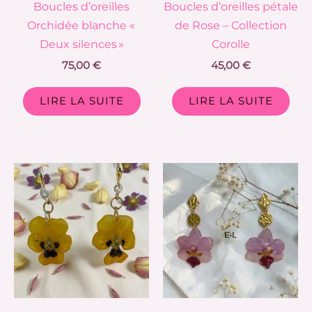
Boucles d’oreilles
Boucles d’oreilles pétale
Orchidée blanche «
de Rose – Collection
Deux silences »
Corolle
75,00
€
45,00
€
LIRE LA SUITE
LIRE LA SUITE
Ce
produit
a
plusieurs
variations.
Les
options
peuvent