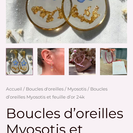
quantité
Accueil
/
Boucles d'oreilles
/
Myosotis
/ Boucles
de
d’oreilles Myosotis et feuille d’or 24k
Boucles
Boucles d’oreilles
d’oreilles
Myosotis
Myosotis et
et