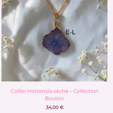
Collier Hortensia séché – Collection
Bouton
34,00
€