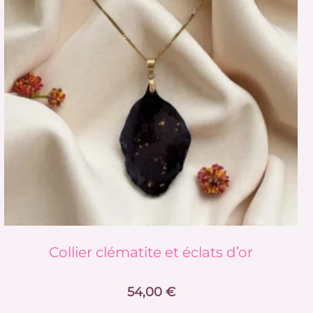
plusieurs
variations.
Les
options
peuvent
être
choisies
sur
la
page
du
produit
Collier clématite et éclats d’or
54,00
€