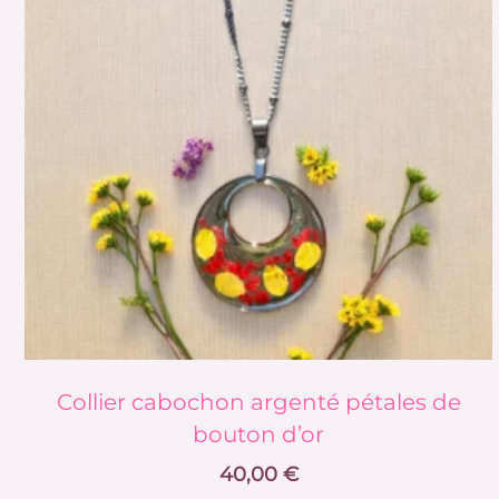
plusieurs
variations.
Les
options
peuvent
être
choisies
sur
la
page
du
produit
Collier cabochon argenté pétales de
bouton d’or
40,00
€