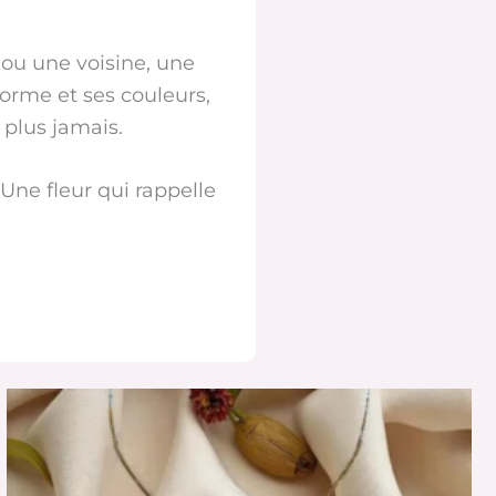
 ou une voisine, une
orme et ses couleurs,
 plus jamais.
 Une fleur qui rappelle
Ce
produit
a