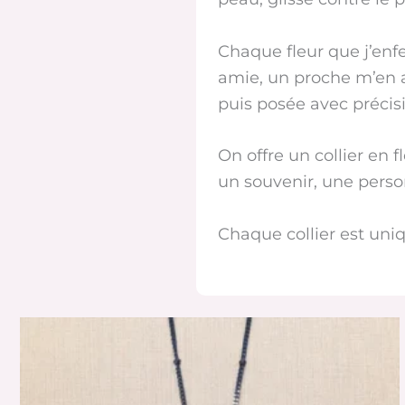
Chaque fleur que j’enf
amie, un proche m’en a
puis posée avec précis
On offre un collier en 
un souvenir, une perso
Chaque collier est uni
Ce
produit
a