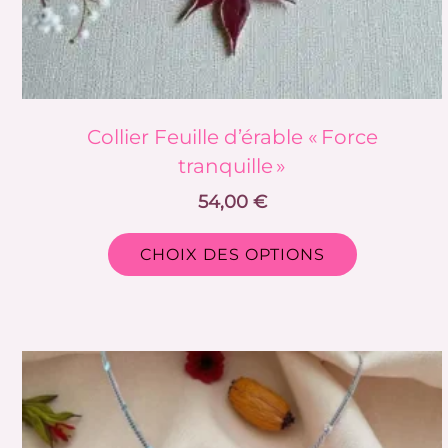
la
page
du
produit
Collier Feuille d’érable « Force
tranquille »
54,00
€
CHOIX DES OPTIONS