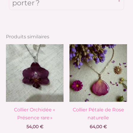
porter ?
Produits similaires
Ce
Ce
produit
pr
a
a
plusieurs
pl
variations.
va
Les
Le
options
op
peuvent
pe
Collier Orchidée «
Collier Pétale de Rose
être
êt
Présence rare »
naturelle
choisies
ch
54,00
€
64,00
€
sur
su