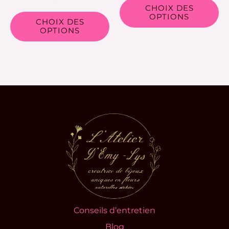
CHOIX DES
page
pa
OPTIONS
CHOIX DES
du
d
OPTIONS
produit
pr
Conseils d’entretien
Blog