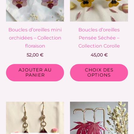
Le
op
pe
Boucles d’oreilles mini
Boucles d’oreilles
êt
orchidées – Collection
Pensée Séchée –
ch
floraison
Collection Corolle
su
52,00
€
45,00
€
la
pa
AJOUTER AU
CHOIX DES
d
PANIER
OPTIONS
pr