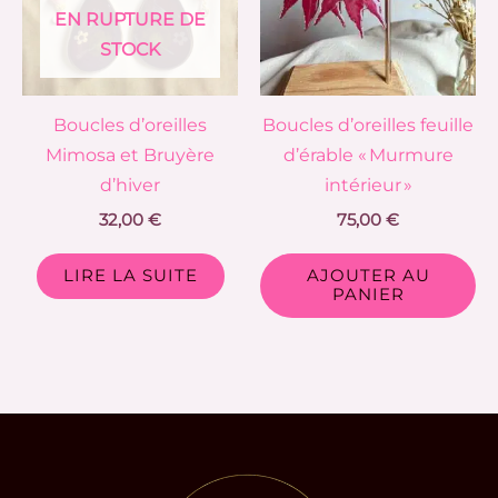
EN RUPTURE DE
STOCK
Boucles d’oreilles
Boucles d’oreilles feuille
Mimosa et Bruyère
d’érable « Murmure
d’hiver
intérieur »
32,00
€
75,00
€
LIRE LA SUITE
AJOUTER AU
PANIER