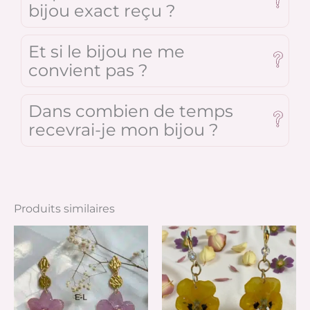
bijou exact reçu ?
Et si le bijou ne me
convient pas ?
Dans combien de temps
recevrai-je mon bijou ?
Produits similaires
Ce
pr
a
pl
va