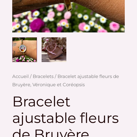
quantité
Accueil
/
Bracelets
/ Bracelet ajustable fleurs de
de
Bruyère, Véronique et Coréopsis
Bracelet
Bracelet
ajustable
fleurs
ajustable fleurs
de
Bruyère,
de Bruyère,
Véronique