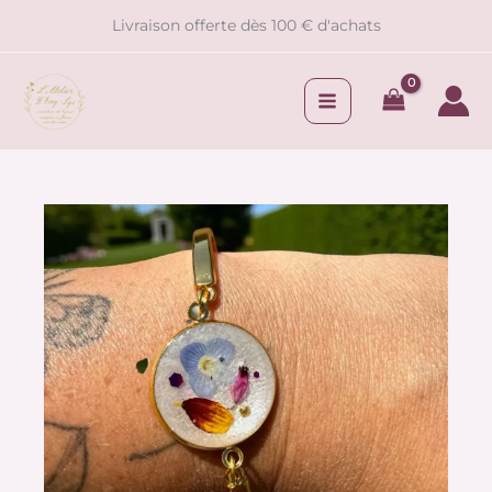
Aller
ajustable
Livraison offerte dès 100 € d'achats
au
fleurs
contenu
de
Bruyère,
Véronique
et
Coréopsis