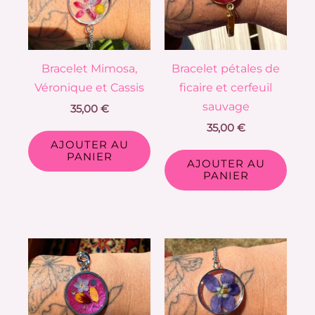
Bracelet Mimosa,
Bracelet pétales de
Véronique et Cassis
ficaire et cerfeuil
sauvage
35,00
€
35,00
€
AJOUTER AU
PANIER
AJOUTER AU
PANIER