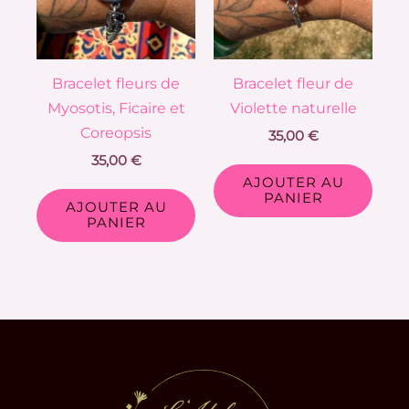
Bracelet fleurs de
Bracelet fleur de
Myosotis, Ficaire et
Violette naturelle
Coreopsis
35,00
€
35,00
€
AJOUTER AU
PANIER
AJOUTER AU
PANIER